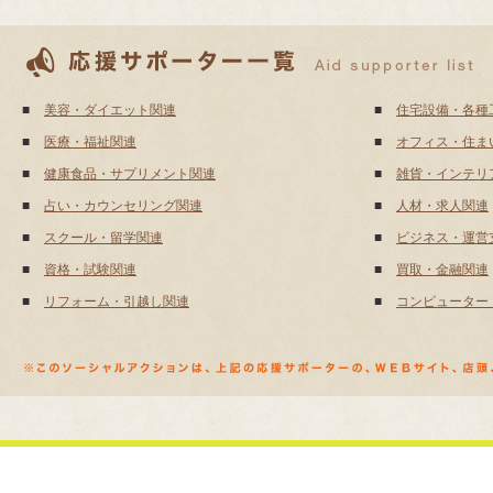
■
美容・ダイエット関連
■
住宅設備・各種
■
医療・福祉関連
■
オフィス・住ま
■
健康食品・サプリメント関連
■
雑貨・インテリ
■
占い・カウンセリング関連
■
人材・求人関連
■
スクール・留学関連
■
ビジネス・運営
■
資格・試験関連
■
買取・金融関連
■
リフォーム・引越し関連
■
コンピューター