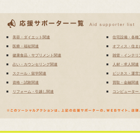
■
美容・ダイエット関連
■
住宅設備・各種
■
医療・福祉関連
■
オフィス・住ま
■
健康食品・サプリメント関連
■
雑貨・インテリ
■
占い・カウンセリング関連
■
人材・求人関連
■
スクール・留学関連
■
ビジネス・運営
■
資格・試験関連
■
買取・金融関連
■
リフォーム・引越し関連
■
コンピューター