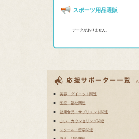
スポーツ用品通販
データがありません。
■
美容・ダイエット関連
■
医療・福祉関連
■
健康食品・サプリメント関連
■
占い・カウンセリング関連
■
スクール・留学関連