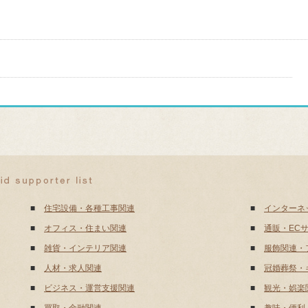
■
住宅設備・各種工事関連
■
インターネ
■
オフィス・住まい関連
■
通販・EC
■
雑貨・インテリア関連
■
服飾関連・
■
人材・求人関連
■
冠婚葬祭・
■
ビジネス・運営支援関連
■
観光・娯楽