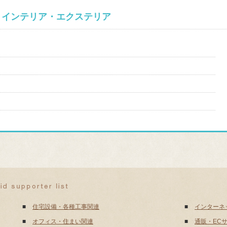
・インテリア・エクステリア
■
住宅設備・各種工事関連
■
インターネ
■
オフィス・住まい関連
■
通販・EC