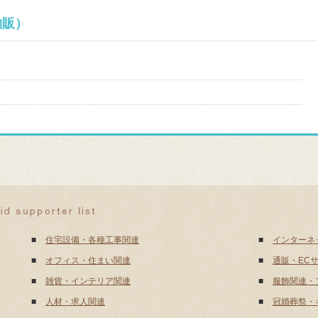
物販）
■
住宅設備・各種工事関連
■
インターネ
■
オフィス・住まい関連
■
通販・EC
■
雑貨・インテリア関連
■
服飾関連・
■
人材・求人関連
■
冠婚葬祭・