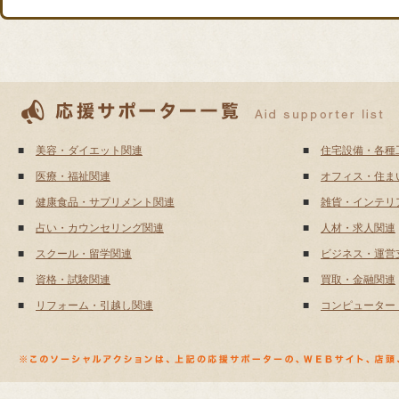
■
美容・ダイエット関連
■
住宅設備・各種
■
医療・福祉関連
■
オフィス・住ま
■
健康食品・サプリメント関連
■
雑貨・インテリ
■
占い・カウンセリング関連
■
人材・求人関連
■
スクール・留学関連
■
ビジネス・運営
■
資格・試験関連
■
買取・金融関連
■
リフォーム・引越し関連
■
コンピューター